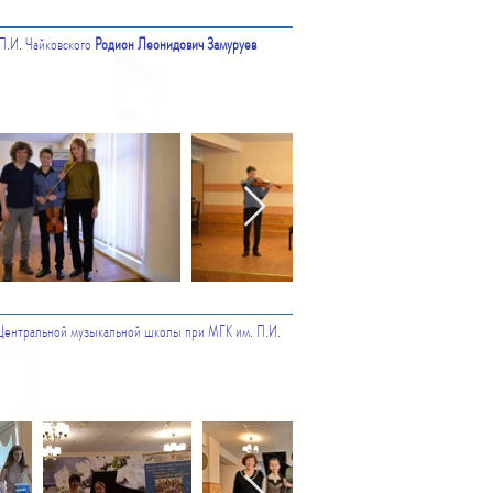
П.И. Чайковского
Родион Леонидович Замуруев
Центральной музыкальной школы при МГК им. П.И.