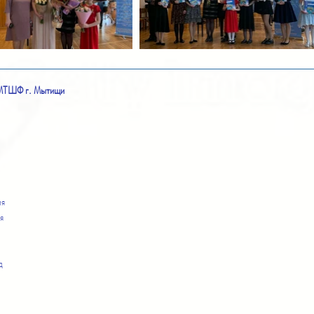
 МТШФ г. Мытищи
ия
я
д