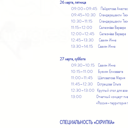
26 марта, пятница
09:00–09:45 Пайдютова Анастас
09:45–10:30 Спандерашвили Тэо
10:30–11:15 Спандерашвили Тэо
11:15–12:00 Селезнёва Варвара
12:00–12:45 Селезнёва Варвара
12:45–13:30 Саакян Инна
13:30–14:15 Саакян Инна
27 марта, суббота
09:30–10:15 Саакян Инна
10:15–11:00 Буюкян Елизавета
11:00–11:45 Шаповалова Мария
11:45–12:30 Острецова Ольга
12:30–13:00 Круглый стол для всех 
13:00 Отчетный концерт пианист
«Россия–территория тал
СПЕЦИАЛЬНОСТЬ «СКРИПКА»