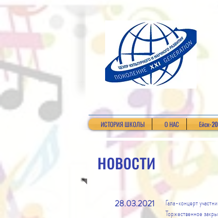
ИСТОРИЯ ШКОЛЫ
О НАС
Ейск-2
новости
28.03.2021
Гала-концерт участн
Торжественное закры