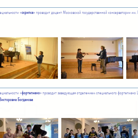
ециальности «
скрипка
» проводит доцент Московской государственной консерватории им. 
ециальности «
фортепиано
» проводит заведующая отделением специального фортепиано 
 Викторовна
Богданова