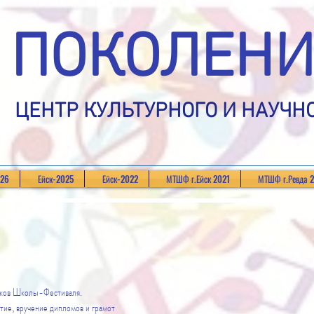
ПОКОЛЕНИ
ЦЕНТР КУЛЬТУРНОГО И НАУЧН
026
Ейск-2025
Ейск-2022
МТШФ г.Ейск 2021
МТШФ г.Ревда 
иков Школы-Фестиваля.
тие, вручение дипломов и грамот