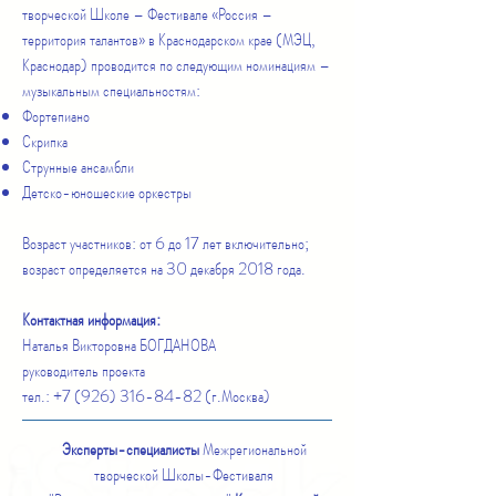
творческой Школе – Фестивале «Россия –
территория талантов» в Краснодарском крае (МЭЦ,
Краснодар) проводится по следующим номинациям –
музыкальным специальностям:
Фортепиано
Скрипка
Струнные ансамбли
Детско-юношеские оркестры
Возраст участников: от 6 до 17 лет включительно;
возраст определяется на 30 декабря 2018 года.
Контактная информация
:
Наталья Викторовна БОГДАНОВА
руководитель проекта
тел.:
+7 (926) 316-84-82
(г.Москва)
Эксперты-специалисты
Межрегиональной
творческой Школы-Фестиваля