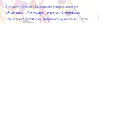
Пианистка, солистка Концертного филармонического
объединения «Москонцерт», заведующий отделением
специального фортепиано Центральной музыкальной школы
(колледжа) при Московской государственной консерватории
им. П.И. Чайковского, лауреат всероссийских и
международных конкурсов
http://www.bogdanova-piano.com/
Владислав Игоревич БУЛАХОВ (скрипка,
ансамблевое и оркестровое направление)
Заслуженный артист России
Художественный руководитель и главный
дирижер Московского камерного оркестра «Времена
года» (1994).
Автор проектов: Международный Музыкальный