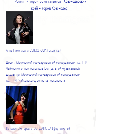
"Россия - территория талантов"
Краснодарский
край - город Краснодар
:
Анна Николаевна СОКОЛОВА (скрипка)
Доцент Московской государственной консерватории им. П.И.
Чайковского, преподаватель Центральной музыкальной
школы при Московской государственной консерватории
им. П.И. Чайковского, солистка Госконцерта
Наталья Викторовна БОГДАНОВА (фортепиано)