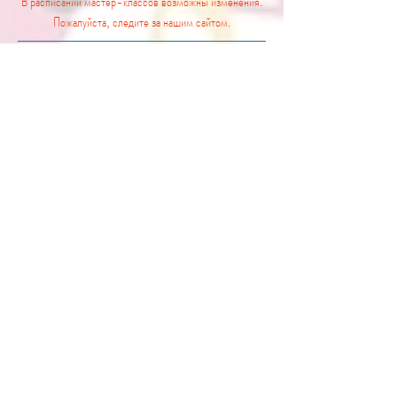
В расписании мастер-классов возможны изменения.
Пожалуйста, следите за нашим сайтом.
20.06.2020
порядок проведения Школы-
Фестиваля в условиях пандемии коронавируса
Уважаемые участники Творческой Школы-
Фестиваля!
В связи с пандемией и действующими
ограничительными мерами, все мастер-классы по
специальностям «фортепиано» и «скрипка» пройдут в
дистанционном формате. Расписание мастер-классов
по соответствующим специальностям и формы
проведения дистанционных мастер-классов будут
объявлены дополнительно.
20.06.2020
объявлены результаты конкурсного
отбора в городе Ейске
Списки победителей
Конкурсного отбора
Межрегиональной ТворческойШколы – Фестиваля