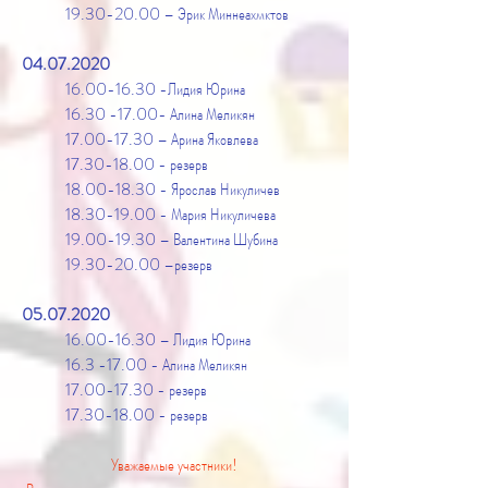
19.30-20.00
– Эрик Миннеахмктов
04.07.2020
16.00-16.30
-Лидия Юрина
16.30 -17.00
- Алина Меликян
17.00-17.30
– Арина Яковлева
17.30-18.00
- резерв
18.00-18.30
- Ярослав Никуличев
18.30-19.00
- Мария Никуличева
19.00-19.30
– Валентина Шубина
19.30-20.00
–резерв
05.07.2020
16.00-16.30
– Лидия Юрина
16.3 -17.00
- Алина Меликян
17.00-17.30
- резерв
17.30-18.00
- резерв
Уважаемые участники!