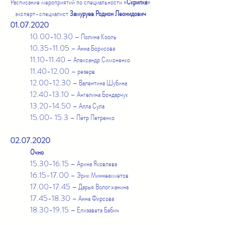
Расписание мероприятий по специальности «
Скрипка
»
эксперт-специалист
Замуруев Родион Леонидович
01.07.2020
10.00-10.30
– Полина Кооль
10.35-11.05
– Анна Борисова
11.10-11.40
– Александр Симоненко
11.40-12.00
– резерв
12.00-12.30
– Валентина Шубина
12.40-13.10
– Ангелина Бондарчук
13.20-14.50
– Алла Сула
15.00- 15.3
– Пётр Петренко
02.07.2020
Очно
15.30-16.15
– Арина Яковлева
16.15-17.00
– Эрик Миннеахметов
17.00-17.45
– Дарья Вологжанина
17.45-18.30
– Анна Фирсова
18.30-19.15
– Елизавета Бабич