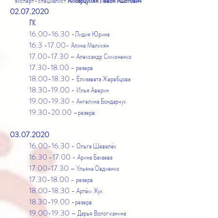
эксперт-специалист
Амбарцумян Левон Ашотович
02.07.2020
ГК
16.00-16.30
-Лидия Юрина
16.3 -17.00
- Алина Меликян
17.00-17.30
– Александр Симоненко
17.30-18.00
- резерв
18.00-18.30
- Елизавета Жеребцова
18.30-19.00
- Илья Аверин
19.00-19.30
- Ангелина Бондарчук
19.30-20.00
–резерв
03.07.2020
16.00-16.30
- Ольга Шевелёк
16.30 -17.00
- Арина Бахаева
17.00-17.30
– Ульяна Овдиенко
17.30-18.00
- резерв
18.00-18.30
- Артём Жук
18.30-19.00
-резерв
19.00-19.30
– Дарья Вологжанина