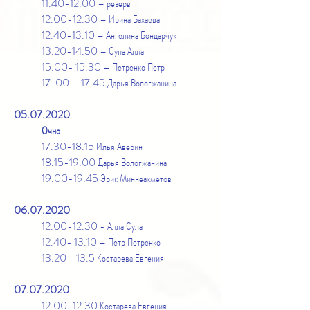
11.40-12.00
– резерв
12.00-12.30
– Ирина Бахаева
12.40-13.10
– Ангелина Бондарчук
13.20-14.50
– Сула Алла
15.00- 15.30
– Петренко Пётр
17 .00— 17.45 Дарья Вологжанина
05.07.2020
Очно
17.30-18.15
Илья Аверин
18.15-19.00
Дарья Вологжанина
19.00-19.45
Эрик Миннеахметов
06.07.2020
12.00-12.30
- Алла Сула
12.40- 13.10
– Пётр Петренко
13.20 - 13.5
Костарева Евгения
07.07.2020
12.00-12.30
Костарева Евгения