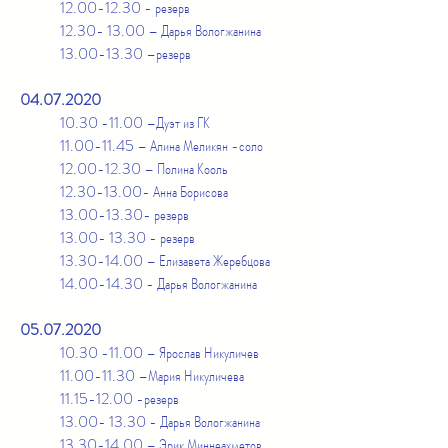
12.00-12.30
- резерв
12.30- 13.00
– Дарья Вологжанина
13.00-13.30
–резерв
04.07.2020
10.30 -11.00
–Дуэт из ГК
11.00-11.45
– Алина Меликян -соло
12.00-12.30
– Полина Кооль
12.30-13.00
- Анна Борисова
13.00-13.30
- резерв
13.00- 13.30
- резерв
13.30-14.00
– Елизавета Жеребцова
14.00-14.30
- Дарья Вологжанина
05.07.2020
10.30 -11.00
– Ярослав Никуличев
11.00-11.30
–Мария Никуличева
11.15-12.00
-резерв
13.00- 13.30
- Дарья Вологжанина
13.30-14.00
– Эрик Миннеахметов