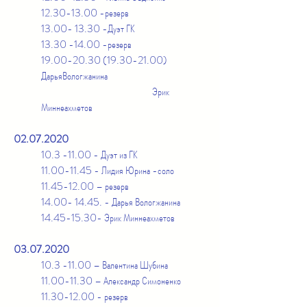
12.30-13.00
-резерв
13.00- 13.30
-Дуэт ГК
13.30 -14.00
-резерв
19.00-20.30 (19.30-21.00)
ДарьяВологжанина
Эрик
Миннеахметов
02.07.2020
10.3 -11.00
- Дуэт из ГК
11.00-11.45
- Лидия Юрина -соло
11.45-12.00
– резерв
14.00- 14.45
. - Дарья Вологжанина
14.45-15.30
- Эрик Миннеахметов
03.07.2020
10.3 -11.00
– Валентина Шубина
11.00-11.30
– Александр Симоненко
11.30-12.00
- резерв