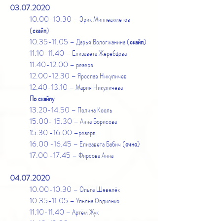
03.07.2020
10.00-10.30
– Эрик Миннеахметов
(
скайп
)
10.35-11.05
– Дарья Вологжанина (
скайп
)
11.10-11.40
– Елизавета Жеребцова
11.40-12.00
– резерв
12.00-12.30
– Ярослав Никуличев
12.40-13.10
– Мария Никуличева
По скайпу
13.20-14.50
– Полина Кооль
15.00- 15.30
– Анна Борисова
15.30 -16.00
–резерв
16.00 -16.45
– Елизавета Бабич (
очно
)
17.00 -17.45
– Фирсова Анна
04.07.2020
10.00-10.30
– Ольга Шевелёк
10.35-11.05
– Ульяна Овдиенко
11.10-11.40
– Артём Жук