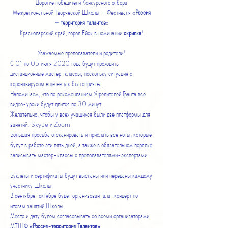
Дорогие победители Конкурсного отбора
Межрегиональной Творческой Школы – Фестиваля «
Россия
– территория талантов
»
Краснодарский край, город Ейск в номинации
скрипка
!
Уважаемые преподаватели и родители!
С 01 по 05 июля 2020 года будут проходить
дистанционные мастер-классы, поскольку ситуация с
коронавирусом ещё не так благоприятна.
Напоминаем, что по рекомендациям Учредителей Гранта все
видео-уроки будут длится по 30 минут.
Желательно, чтобы у всех учащихся были две платформы для
занятий: Skype и Zoom.
Большая просьба отсканировать и прислать все ноты, которые
будут в работе эти пять дней, а также в обязательном порядке
записывать мастер-классы с преподавателями-экспертами.
Буклеты и сертификаты будут высланы или переданы каждому
участнику Школы.
В сентябре-октябре будет организован Гала-концерт по
итогам занятий Школы.
Место и дату будем согласовывать со всеми организаторами
МТШФ
«Россия-территория Талантов»