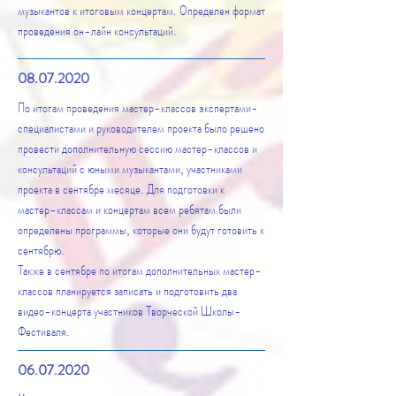
музыкантов к итоговым концертам. Определен формат
проведения он-лайн консультаций.
08.07.2020
По итогам проведения мастер-классов экспертами-
специалистами и руководителем проекта было решено
провести дополнительную сессию мастер-классов и
консультаций с юными музыкантами, участниками
проекта в сентябре месяце. Для подготовки к
мастер-классам и концертам всем ребятам были
определены программы, которые они будут готовить к
сентябрю.
Также в сентябре по итогам дополнительных мастер-
классов планируется записать и подготовить два
видео-концерта участников Творческой Школы-
Фестиваля.
06
.07.2020