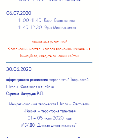
06.07.2020
11.00-11.45
-Дарья Вологжанина
11.45-12.30
-Эрик Миннеахметов
Уважаемые участники!
В расписании мастер-классов возможны изменения.
Пожалуйста, следите за нашим сайтом.
30.06.2020
сформировано расписание
мероприятий Творческой
Школы-Фестиваля в г. Ейске.
Скрипка
.
Замуруев Р.Л.
Межрегиональная творческая Школа – Фестиваль
«
Россия – территория талантов»
01 – 05 июля 2020 года
МБУ ДО "Детская школа искусств"