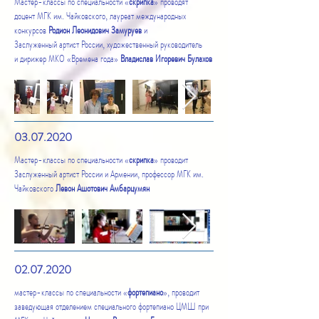
Мастер-классы по специальности «
скрипка
» проводят
доцент МГК им. Чайковского, лауреат международных
конкурсов
Родион Леонидович Замуруев
и
Заслуженный артист России, художественный руководитель
и дирижер МКО «Времена года»
Владислав Игоревич Булахов
03.07.2020
Мастер-классы по специальности «
скрипка
» проводит
Заслуженный артист России и Армении, профессор МГК им.
Чайковского
Левон Ашотович Амбарцумян
02.07.2020
мастер-классы по специальности
«
фортепиано
», проводит
заведующая отделением специального фортепиано ЦМШ при