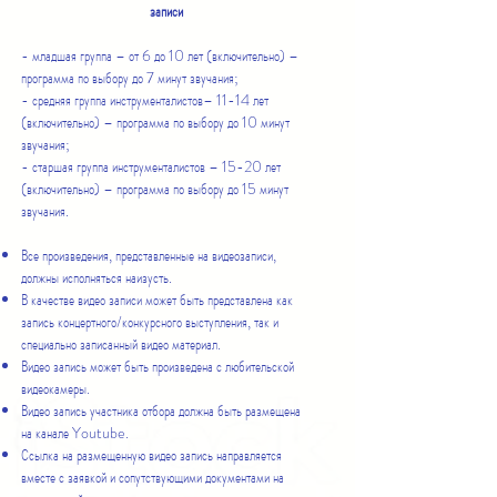
записи
- младшая группа – от 6 до 10 лет (включительно) –
программа по выбору до 7 минут звучания;
- средняя группа инструменталистов– 11-14 лет
(включительно) – программа по выбору до 10 минут
звучания;
- старшая группа инструменталистов – 15-20 лет
(включительно) – программа по выбору до 15 минут
звучания.
Все произведения, представленные на видеозаписи,
должны исполняться наизусть.
В качестве видео записи может быть представлена как
запись концертного/конкурсного выступления, так и
специально записанный видео материал.
Видео запись может быть произведена с любительской
видеокамеры.
Видео запись участника отбора должна быть размещена
на канале Youtube.
Ссылка на размещенную видео запись направляется
вместе с заявкой и сопутствующими документами на