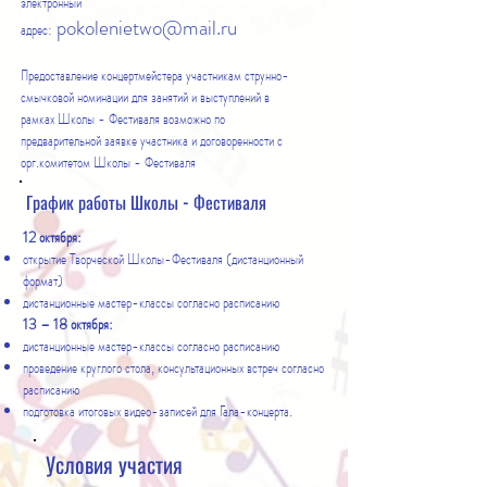
электронный
pokolenietwo@mail.ru
адрес:
Предоставление концертмейстера участникам струнно-
смычковой номинации для занятий и выступлений в
рамках Школы - Фестиваля возможно по
предварительной заявке участника и договоренности с
орг.комитетом Школы - Фестиваля
График работы Школы - Фестиваля
12 октября:
открытие Творческой Школы-Фестиваля (дистанционный
формат)
дистанционные мастер-классы согласно расписанию
13 – 18 октября:
дистанционные мастер-классы согласно расписанию
проведение круглого стола, консультационных встреч согласно
расписанию
подготовка итоговых видео-записей для Гала-концерта.
Условия участия