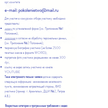
орг.комитета
e-mail:
pokolenietwo@mail.ru
Для участия в конкурсном отборе участнику необходимо
:
предоставить
заявку
по установленной форме (см. Приложение №1
Положения);
заявление
о согласии на обработку персональных данных,
(см. Приложение №2 Положения);
творческую биографию участника (не более 2500
печатных знаков в формате WORD);
портретное фото участника разрешением не менее 300
dpi;
ссылку на видео запись участника на канале
YOUTUBE
Тема электронного письма-заявки
должна содержать
следующую информацию: наименование населенного
пункта, наименование направляющей стороны, ФИО
участника (пример: г. Архангельск, ДШИ №2, Петров
А.В.).
Возрастные категории и программные требования к видео