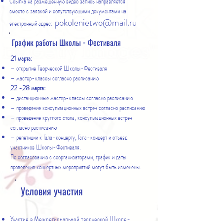
Ссылка на размещенную видео запись направляется
вместе с заявкой и сопутствующими документами на
pokolenietwo@mail.ru
электронный адрес:
График работы Школы - Фестиваля
21 марта:
– открытие Творческой Школы-Фестиваля
– мастер-классы согласно расписанию
22 -28 марта:
– дистанционные мастер-классы согласно расписанию
– проведение консультационных встреч согласно расписанию
– проведение круглого стола, консультационных встреч
согласно расписанию
– репетиции к Гала-концерту, Гала-концерт и отъезд
участников Школы-Фестиваля.
По согласованию с соорганизаторами, график и даты
проведения концертных мероприятий могут быть изменены.
Условия участия
Участие в Межрегиональной творческой Школе-