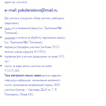
адрес орг.комитета
e-mail:
pokolenietwo@mail.ru
Для участия в конкурсном отборе участнику необходимо
:
предоставить
заявку
по установленной форме (см. Приложение №1
Положения);
заявление
о согласии на обработку персональных данных,
(см. Приложение №2 Положения);
творческую биографию участника (не более 2500
печатных знаков в формате WORD);
портретное фото участника разрешением не менее 300
dpi;
ссылку на видео запись участника на канале
YOUTUBE
Тема электронного письма-заявки
должна содержать
следующую информацию: наименование населенного
пункта, наименование направляющей стороны, ФИО
участника (пример: г. Краснодар, ДШИ им. Г. Ф.
Пономаренко, Петров А.В.).