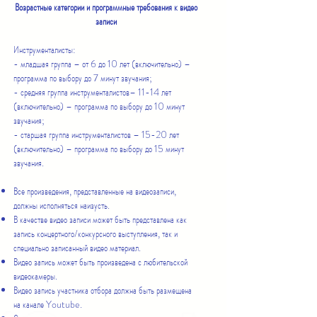
Возрастные категории и программные требования к видео
записи
Инструменталисты:
- младшая группа – от 6 до 10 лет (включительно) –
программа по выбору до 7 минут звучания;
- средняя группа инструменталистов– 11-14 лет
(включительно) – программа по выбору до 10 минут
звучания;
- старшая группа инструменталистов – 15-20 лет
(включительно) – программа по выбору до 15 минут
звучания.
Все произведения, представленные на видеозаписи,
должны исполняться наизусть.
В качестве видео записи может быть представлена как
запись концертного/конкурсного выступления, так и
специально записанный видео материал.
Видео запись может быть произведена с любительской
видеокамеры.
Видео запись участника отбора должна быть размещена
на канале Youtube.