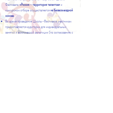
Фестивале
«Россия - территория талантов»
и
конкурсном отборе осуществляется
на безвозмездной
основе
Во время проведения Школы-Фестиваля участникам
предоставляются аудитории для индивидуальных
занятий и акустической репетиции (по согласованию с
орг. комитетом Школы-Фестиваля)
Предоставление концертмейстера участникам
номинации «струнно-смычковые инструменты» и
«духовые инструменты» для занятий и выступлений в
рамках Школы-Фестиваля возможно по
предварительной заявке участника и договоренности с
орг. комитетом Школы-Фестиваля
Напоминаем!
Школа НЕ ПРЕДОСТАВЛЯЕТ питание, проживание и
проезд. В классах и коридорах школы есть запрещено.
Просим участников и сопровождающих заранее
запланировать питание в близлежащих кафе.