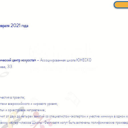
враля 2021 года
ческий центр искусств»
– Ассоциированная школа ЮНЕСКО
яева, 33
частия в проекте;
тами всероссийского и мирового уровня;
ль» и оркестровое направление;
ит от двух до четырех занятий со специалистом-экспертом и участие минимум в одном
грамму мастер-классов Школы-Фестиваля могут быть включены полифонические произвед