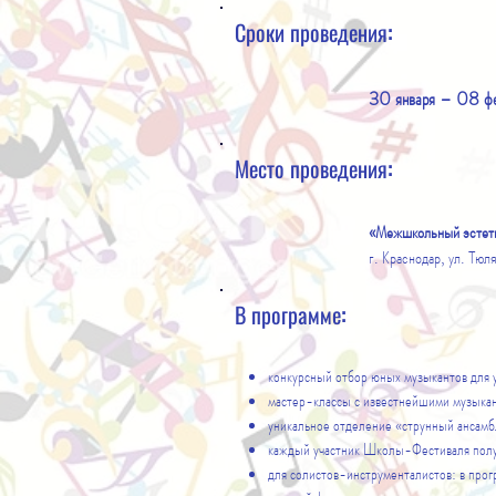
Сроки проведения:
30 января – 08 фе
Место проведения:
«Межшкольный эстети
г. Краснодар, ул. Тюл
В программе:
конкурсный отбор юных музыкантов для у
мастер-классы с известнейшими музыкан
уникальное отделение «струнный ансамб
каждый участник Школы-Фестиваля получ
для солистов-инструменталистов: в про