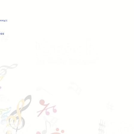
анных
нее
Москва, Россия
two@mail.ru
s@inbox.ru
© ООО «Буква Про»
разработка, дизайн,
a_nv77@mail.ru