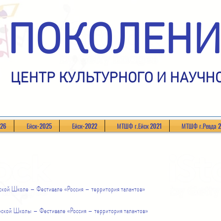
ПОКОЛЕНИ
ЦЕНТР КУЛЬТУРНОГО И НАУЧН
026
Ейск-2025
Ейск-2022
МТШФ г.Ейск 2021
МТШФ г.Ревда 
ской Школе – Фестивале «Россия – территория талантов»
ской Школы – Фестивале «Россия – территория талантов»