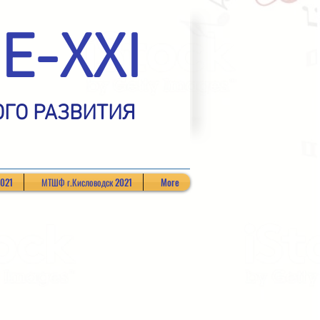
Е-XXI
ОГО РАЗВИТИЯ
2021
МТШФ г.Кисловодск 2021
More