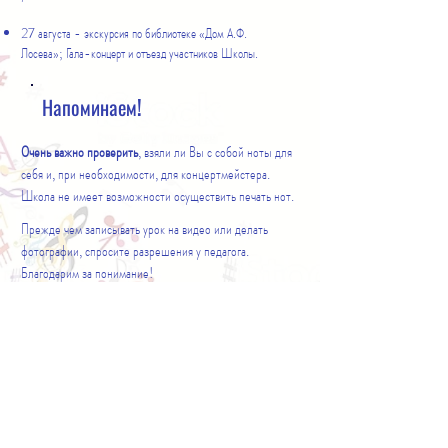
27 августа - экскурсия по библиотеке «Дом А.Ф.
Лосева»; Гала-концерт и отъезд участников Школы.
Напоминаем!
Очень важно проверить
, взяли ли Вы с собой ноты для
себя и, при необходимости, для концертмейстера.
Школа не имеет возможности осуществить печать нот.
Прежде чем записывать урок на видео или делать
фотографии, спросите разрешения у педагога.
Благодарим за понимание!
ПОРЯДОК ПРОВЕДЕНИЯ
ДОКУМЕНТЫ
​​Tелефоны: