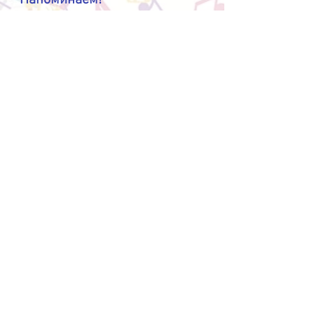
Напоминаем!
Школа НЕ ПРЕДОСТАВЛЯЕТ питание, проживание и
проезд. В классах и коридорах школы есть запрещено.
Просим участников и сопровождающих заранее
запланировать питание в близлежащих кафе.
Очень важно проверить
, взяли ли Вы с собой ноты для
себя и, при необходимости, для концертмейстера.
Школа не имеет возможности осуществить печать нот.
Прежде чем записывать урок на видео или делать
фотографии, спросите разрешения у педагога.
Благодарим за понимание!
ПОРЯДОК ПРОВЕДЕНИЯ
ДОКУМЕНТЫ
​​Tелефоны:
+7 (985) 222-32-43