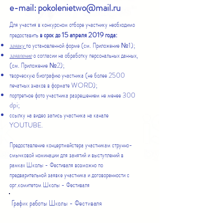
e-mail:
pokolenietwo@mail.ru
Для участия в конкурсном отборе участнику необходимо
15 апреля 2019 года:
предоставить
в срок до
заявку
по установленной форме (см. Приложение №1);
заявление
о согласии на обработку персональных данных,
(см. Приложение №2);
творческую биографию участника (не более 2500
печатных знаков в формате WORD);
портретное фото участника разрешением не менее 300
dpi;
ссылку на видео запись участника на канале
YOUTUBE
.
Предоставление концертмейстера участникам струнно-
смычковой номинации для занятий и выступлений в
рамках Школы - Фестиваля возможно по
предварительной заявке участника и договоренности с
орг.комитетом Школы - Фестиваля
График работы Школы - Фестиваля