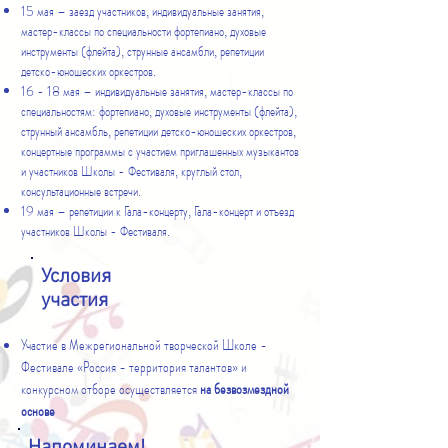
15 мая – заезд участников, индивидуальные занятия,
мастер-классы по специальности фортепиано, духовые
инструменты (флейта), струнные ансамбли, репетиции
детско-юношеских оркестров.
16 - 18 мая – индивидуальные занятия, мастер-классы по
специальностям: фортепиано, духовые инструменты (флейта),
струнный ансамбль, репетиции детско-юношеских оркестров,
концертные программы с участием приглашенных музыкантов
и участников Школы - Фестиваля, круглый стол,
консультационные встречи.
19 мая – репетиции к Гала-концерту, Гала-концерт и отъезд
участников Школы - Фестиваля.
Условия
участия
Участие в Межрегиональной творческой Школе -
Фестивале «Россия - территория талантов» и
конкурсном отборе осуществляется
на безвозмездной
основе