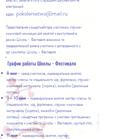
вместе с заявкой и сопутствующими документами на
электронный
pokolenietwo@mail.ru
адрес:
Предоставление концертмейстера участникам струнно-
смычковой номинации для занятий и выступлений в
рамках Школы - Фестиваля возможно по
предварительной заявке участника и договоренности с
орг.комитетом Школы - Фестиваля
График работы Школы - Фестиваля
8 июня
– заезд участников, индивидуальные занятия,
мастер-классы по специальности хор, фортепиано, струнно-
смычковые инструменты (скрипка), ансамбли (различные
составы).
9 – 10 июня
– индивидуальные занятия мастер-классы по
специальностям: хор, фортепиано, струнно-смычковые
инструменты (скрипка), ансамбли (различные
составы); концертные программы с участием приглашенных
музыкантов и участников Школы - Фестиваля, круглый стол,
консультационные встречи.
11 июня
– индивидуальные занятия, мастер-