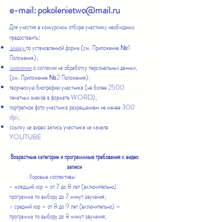
e-mail:
pokolenietwo@mail.ru
Для участия в конкурсном отборе участнику необходимо
:
предоставить
заявку
по установленной форме (см. Приложение №1
Положения);
заявление
о согласии на обработку персональных данных,
(см. Приложение №2 Положения);
творческую биографию участника (не более 2500
печатных знаков в формате WORD);
портретное фото участника разрешением не менее 300
dpi;
ссылку на видео запись участника на канале
YOUTUBE
Возрастные категории и программные требования к видео
записи
Хоровые коллективы:
- младший хор – от 7 до 8 лет (включительно)
программа по выбору до 7 минут звучания;
- средний хор – от 8 до 9 лет (включительно) –
программа по выбору до 8 минут звучания;