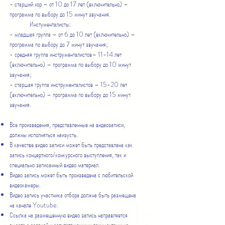
- старший хор – от 10 до 17 лет (включительно) –
программа по выбору до 15 минут звучания.
Инстументалисты:
- младшая группа – от 6 до 10 лет (включительно) –
программа по выбору до 7 минут звучания;
- средняя группа инструменталистов– 11-14 лет
(включительно) – программа по выбору до 10 минут
звучания;
- старшая группа инструменталистов – 15-20 лет
(включительно) – программа по выбору до 15 минут
звучания.
Все произведения, представленные на видеозаписи,
должны исполняться наизусть.
В качестве видео записи может быть представлена как
запись концертного/конкурсного выступления, так и
специально записанный видео материал.
Видео запись может быть произведена с любительской
видеокамеры.
Видео запись участника отбора должна быть размещена
на канале Youtube.
Ссылка на размещенную видео запись направляется