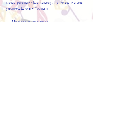
классы, репетиции к Гала-концерту, Гала-концерт и отъезд
участников Школы - Фестиваля.
Условия участия
Участие в Межрегиональной творческой Школе -
Фестивале
«Россия - территория талантов»
и
конкурсном отборе осуществляется
на безвозмездной
основе
Напоминаем!
Школа НЕ ПРЕДОСТАВЛЯЕТ питание, проживание и
проезд. В классах и коридорах школы есть запрещено.
Просим участников и сопровождающих заранее
запланировать питание в близлежащих кафе.
Очень важно проверить
, взяли ли Вы с собой ноты для
себя и, при необходимости, для концертмейстера.
Школа не имеет возможности осуществить печать нот.