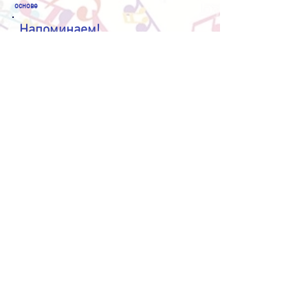
основе
Напоминаем!
Школа НЕ ПРЕДОСТАВЛЯЕТ питание, проживание и
проезд. В классах и коридорах школы есть запрещено.
Просим участников и сопровождающих заранее
запланировать питание в близлежащих кафе.
Очень важно проверить
, взяли ли Вы с собой ноты для
себя и, при необходимости, для концертмейстера.
Школа не имеет возможности осуществить печать нот.
Прежде чем записывать урок на видео или делать
фотографии, спросите разрешения у педагога.
Благодарим за понимание!
ПОРЯДОК ПРОВЕДЕНИЯ
ДОКУМЕНТЫ