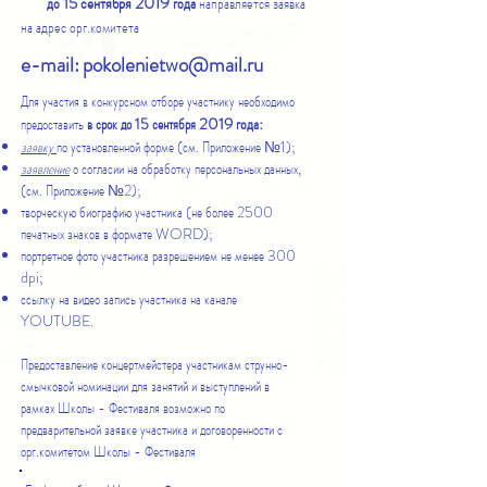
сентября 2019
до 15
года
направляется заявка
на адрес орг.комитета
e-mail:
pokolenietwo@mail.ru
Для участия в конкурсном отборе участнику необходимо
2019 года:
предоставить
в срок до 15 сентября
заявку
по установленной форме (см. Приложение №1);
заявление
о согласии на обработку персональных данных,
(см. Приложение №2);
творческую биографию участника (не более 2500
печатных знаков в формате WORD);
портретное фото участника разрешением не менее 300
dpi;
ссылку на видео запись участника на канале
YOUTUBE
.
Предоставление концертмейстера участникам струнно-
смычковой номинации для занятий и выступлений в
рамках Школы - Фестиваля возможно по
предварительной заявке участника и договоренности с
орг.комитетом Школы - Фестиваля