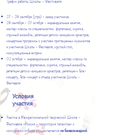
График работы Школы - Фестиваля
27 - 28 сентября (утро) - заезд участников
28 сентября - 01 октября - индивидуальные занятия,
мастер-классы по специальностям: фортепиано, скрипка,
струнный ансамбль; репетиции детско-юношеских оркестров,
концертные программы с участием приглашенных музыкантов
и участников Школы - Фестиваля, круглый стол,
консультационные встречи
02 октября – индивидуальные занятия, мастер-классы по
специальностям: фортепиано, скрипка, струнный ансамбль,
репетиции детско-юношеских оркестров; репетиции к Гала-
концерту, Гала-концерт и отъезд участников Школы -
Фестиваля.​
Условия
участия
Участие в Межрегиональной творческой Школе -
Фестивале «Россия - территория талантов» и
конкурсном отборе осуществляется
на безвозмездной