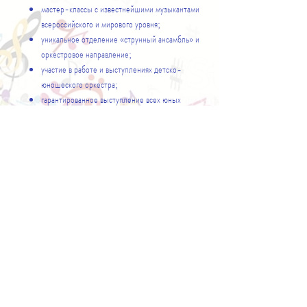
мастер-классы с известнейшими музыкантами
всероссийского и мирового уровня;
уникальное отделение «струнный ансамбль» и
оркестровое направление;
участие в работе и выступлениях детско-
юношеского оркестра;
гарантированное выступление всех юных
музыкантов - участников проекта в концертах
Школы - Фестиваля;
свободное посещение всех мастер-классов,
мероприятий и концертов для всех слушателей
Школы - Фестиваля, включая преподавателей и
родителей;
гарантированные именные дипломы и
сертификаты участникам проекта
РАСПИСАНИЕ
​​Tелефоны: