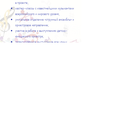
в проекте;
мастер-классы с известнейшими музыкантами
всероссийского и мирового уровня;
уникальное отделение «струнный ансамбль» и
оркестровое направление;
участие в работе и выступлениях детско-
юношеского оркестра;
гарантированное выступление всех юных
музыкантов - участников проекта в концертах
Школы - Фестиваля;
свободное посещение всех мастер-классов,
мероприятий и концертов для всех слушателей
Школы - Фестиваля, включая преподавателей и
родителей;
гарантированные именные дипломы и
сертификаты участникам проекта
РАСПИСАНИЕ