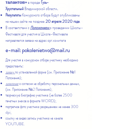
в городе
Гусь-
талантов»
Хрустальный
Владимирской области
.
Результаты
Конкурсного отбора будут опубликованы
на нашем сайте не позднее
20 апреля 2020
года
.
В соответствии с
Положением
о проведении Школы-
Фестиваля для участия в Школе-Фестивале
направляется заявка на адрес орг.комитета
e-mail:
pokolenietwo@mail.ru
Для участия в конкурсном отборе участнику необходимо
:
предоставить
заявку
по установленной форме (см. Приложение №1
Положения);
заявление
о согласии на обработку персональных данных,
(см. Приложение №2 Положения);
творческую биографию участника (не более 2500
печатных знаков в формате WORD);
портретное фото участника разрешением не менее 300
dpi;
ссылку на видео запись участника на канале
YOUTUBE
.