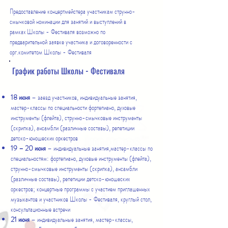
Предоставление концертмейстера участникам струнно-
смычковой номинации для занятий и выступлений в
рамках Школы - Фестиваля возможно по
предварительной заявке участника и договоренности с
орг.комитетом Школы - Фестиваля
График работы Школы - Фестиваля
18 июня
– заезд участников, индивидуальные занятия,
мастер-классы по специальности фортепиано, духовые
инструменты (флейта), струнно-смычковые инструменты
(скрипка), ансамбли (различные составы), репетиции
детско-юношеских оркестров
19 – 20 июня
– индивидуальные занятия,мастер-классы по
специальностям: фортепиано, духовые инструменты (флейта),
струнно-смычковые инструменты (скрипка), ансамбли
(различные составы), репетиции детско-юношеских
оркестров; концертные программы с участием приглашенных
музыкантов и участников Школы - Фестиваля, круглый стол,
консультационные встречи
21 июня
– индивидуальные занятия, мастер-классы,