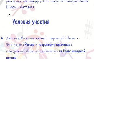
репетиции к Гала-концерту, Гала-концерт и отъезд участников
Школы - Фестиваля
Условия участия
Участие в Межрегиональной творческой Школе -
Фестивале
«Россия - территория талантов»
и
конкурсном отборе осуществляется
на безвозмездной
основе
Напоминаем!
Школа НЕ ПРЕДОСТАВЛЯЕТ питание, проживание и
проезд. В классах и коридорах школы есть запрещено.
Просим участников и сопровождающих заранее
запланировать питание в близлежащих кафе.
Очень важно проверить
, взяли ли Вы с собой ноты для
себя и, при необходимости, для концертмейстера.
Школа не имеет возможности осуществить печать нот.